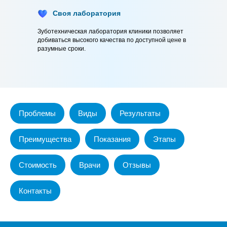
Своя лаборатория
Зуботехническая лаборатория клиники позволяет
добиваться высокого качества по доступной цене в
разумные сроки.
Проблемы
Виды
Результаты
Преимущества
Показания
Этапы
Записаться на приём
Стоимость
Врачи
Отзывы
Контакты
Записаться на приём