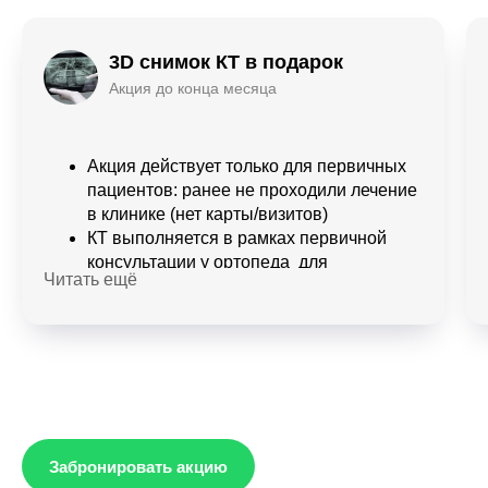
3D снимок КТ в подарок
Акция до конца месяца
Акция действует только для первичных
пациентов: ранее не проходили лечение
в клинике (нет карты/визитов)
КТ выполняется в рамках первичной
консультации у ортопеда для
Читать ещё
составления плана лечения.
Снимок/файл КТ остается в клинике и
используется для медицинского
планирования.
Если требуется передача КТ пациенту
(запись/выдача файла), она
оформляется отдельно и оплачивается
по полной стоимости КТ.
Забронировать акцию
Решение о необходимости КТ принимает